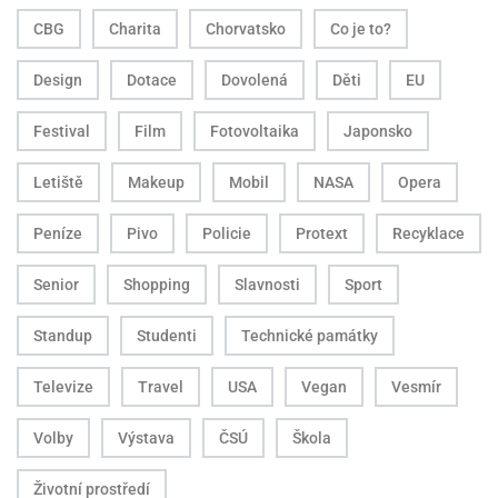
CBG
Charita
Chorvatsko
Co je to?
Design
Dotace
Dovolená
Děti
EU
Festival
Film
Fotovoltaika
Japonsko
Letiště
Makeup
Mobil
NASA
Opera
Peníze
Pivo
Policie
Protext
Recyklace
Senior
Shopping
Slavnosti
Sport
Standup
Studenti
Technické památky
Televize
Travel
USA
Vegan
Vesmír
Volby
Výstava
ČSÚ
Škola
Životní prostředí