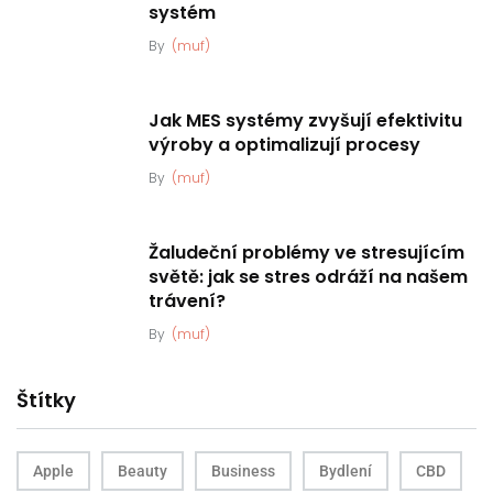
systém
By
(muf)
Jak MES systémy zvyšují efektivitu
výroby a optimalizují procesy
By
(muf)
Žaludeční problémy ve stresujícím
světě: jak se stres odráží na našem
trávení?
By
(muf)
Štítky
Apple
Beauty
Business
Bydlení
CBD