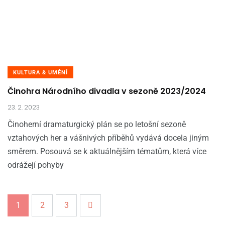
KULTURA & UMĚNÍ
Činohra Národního divadla v sezoně 2023/2024
23. 2. 2023
Činoherní dramaturgický plán se po letošní sezoně
vztahových her a vášnivých příběhů vydává docela jiným
směrem. Posouvá se k aktuálnějším tématům, která více
odrážejí pohyby
1
2
3