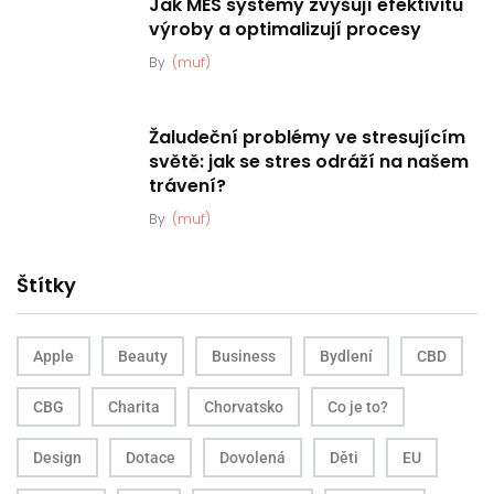
Jak MES systémy zvyšují efektivitu
výroby a optimalizují procesy
By
(muf)
Žaludeční problémy ve stresujícím
světě: jak se stres odráží na našem
trávení?
By
(muf)
Štítky
Apple
Beauty
Business
Bydlení
CBD
CBG
Charita
Chorvatsko
Co je to?
Design
Dotace
Dovolená
Děti
EU