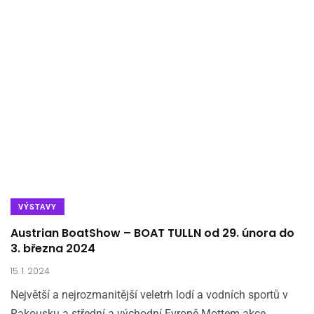
VÝSTAVY
Austrian BoatShow – BOAT TULLN od 29. února do
3. března 2024
15. 1. 2024
Největší a nejrozmanitější veletrh lodí a vodních sportů v
Rakousku a střední a východní Evropě Mottem akce