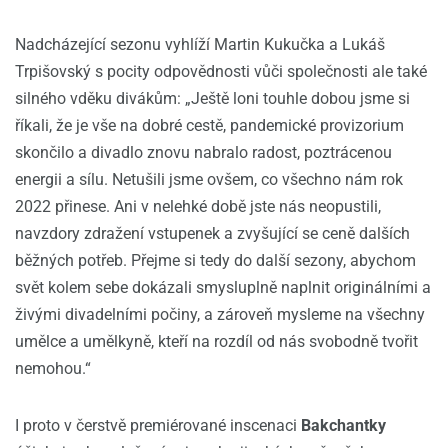
Nadcházející sezonu vyhlíží Martin Kukučka a Lukáš
Trpišovský s pocity odpovědnosti vůči společnosti ale také
silného vděku divákům: „Ještě loni touhle dobou jsme si
říkali, že je vše na dobré cestě, pandemické provizorium
skončilo a divadlo znovu nabralo radost, poztrácenou
energii a sílu. Netušili jsme ovšem, co všechno nám rok
2022 přinese. Ani v nelehké době jste nás neopustili,
navzdory zdražení vstupenek a zvyšující se ceně dalších
běžných potřeb. Přejme si tedy do další sezony, abychom
svět kolem sebe dokázali smysluplně naplnit originálními a
živými divadelními počiny, a zároveň mysleme na všechny
umělce a umělkyně, kteří na rozdíl od nás svobodně tvořit
nemohou.“
I proto v čerstvě premiérované inscenaci
Bakchantky