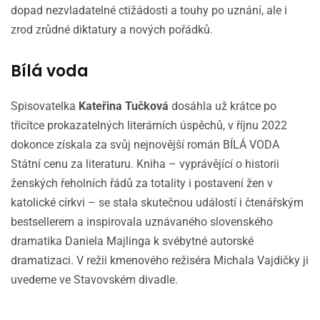
dopad nezvladatelné ctižádosti a touhy po uznání, ale i
zrod zrůdné diktatury a nových pořádků.
Bílá voda
Spisovatelka
Kateřina Tučková
dosáhla už krátce po
třicítce prokazatelných literárních úspěchů, v říjnu 2022
dokonce získala za svůj nejnovější román BÍLÁ VODA
Státní cenu za literaturu. Kniha – vyprávějící o historii
ženských řeholních řádů za totality i postavení žen v
katolické církvi – se stala skutečnou událostí i čtenářským
bestsellerem a inspirovala uznávaného slovenského
dramatika Daniela Majlinga k svébytné autorské
dramatizaci. V režii kmenového režiséra Michala Vajdičky ji
uvedeme ve Stavovském divadle.