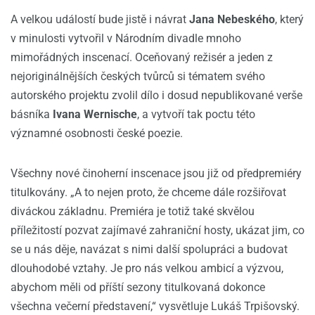
A velkou událostí bude jistě i návrat
Jana Nebeského
, který
v minulosti vytvořil v Národním divadle mnoho
mimořádných inscenací. Oceňovaný režisér a jeden z
nejoriginálnějších českých tvůrců si tématem svého
autorského projektu zvolil dílo i dosud nepublikované verše
básníka
Ivana Wernische
, a vytvoří tak poctu této
významné osobnosti české poezie.
Všechny nové činoherní inscenace jsou již od předpremiéry
titulkovány. „A to nejen proto, že chceme dále rozšiřovat
diváckou základnu. Premiéra je totiž také skvělou
příležitostí pozvat zajímavé zahraniční hosty, ukázat jim, co
se u nás děje, navázat s nimi další spolupráci a budovat
dlouhodobé vztahy. Je pro nás velkou ambicí a výzvou,
abychom měli od příští sezony titulkovaná dokonce
všechna večerní představení,“ vysvětluje Lukáš Trpišovský.