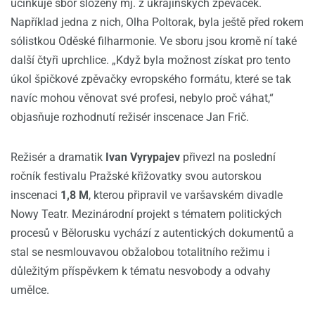
účinkuje sbor složený mj. z ukrajinských zpěvaček.
Například jedna z nich, Olha Poltorak, byla ještě před rokem
sólistkou Oděské filharmonie. Ve sboru jsou kromě ní také
další čtyři uprchlice. „Když byla možnost získat pro tento
úkol špičkové zpěvačky evropského formátu, které se tak
navíc mohou věnovat své profesi, nebylo proč váhat,“
objasňuje rozhodnutí režisér inscenace Jan Frič.
Režisér a dramatik
Ivan Vyrypajev
přivezl na poslední
ročník festivalu Pražské křižovatky svou autorskou
inscenaci
1,8 M
, kterou připravil ve varšavském divadle
Nowy Teatr. Mezinárodní projekt s tématem politických
procesů v Bělorusku vychází z autentických dokumentů a
stal se nesmlouvavou obžalobou totalitního režimu i
důležitým příspěvkem k tématu nesvobody a odvahy
umělce.