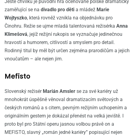
Ještě chvilku je původní hra oceňované polské dramatičky
zaměřující se na
divadlo pro děti
a mládež
Marie
Wojtyszko
, která rovněž vznikla na objednávku pro
Činohru. Režie se ujme mladá talentovaná režisérka
Anna
Klimešová
, jejíž režijní rukopis se vyznačuje jedinečnou
hravostí a humorem, citlivostí a smyslem pro detail.
Rodinný titul by měl být určen zejména prarodičům a jejich
vnoučatům – ale nejen jim.
Mefisto
Slovenský režisér
Marián Amsler
se za své kariéry už
mnohokrát úspěšně věnoval dramatizacím světových a
českých románů a s citem, pevným režijním uchopením a
originálním gestem je dokázal přenést na velká jeviště. I
proto byl pro Státní operu jasnou volbou právě on a
MEFISTO, slavný „román jedné kariéry” popisující nejen