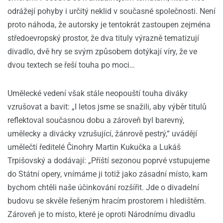
odrážejí pohyby i určitý neklid v současné společnosti. Není
proto náhoda, že autorsky je tentokrát zastoupen zejména
středoevropský prostor, že dva tituly výrazně tematizují
divadlo, dvě hry se svým způsobem dotýkají víry, že ve
dvou textech se řeší touha po moci…
Umělecké vedení však stále neopouští touha diváky
vzrušovat a bavit: „I letos jsme se snažili, aby výběr titulů
reflektoval současnou dobu a zároveň byl barevný,
umělecky a divácky vzrušující, žánrově pestrý,“ uvádějí
umělečtí ředitelé Činohry Martin Kukučka a Lukáš
Trpišovský a dodávají: „Příští sezonou poprvé vstupujeme
do Státní opery, vnímáme ji totiž jako zásadní místo, kam
bychom chtěli naše účinkování rozšířit. Jde o divadelní
budovu se skvěle řešeným hracím prostorem i hledištěm.
Zároveň je to místo, které je oproti Národnímu divadlu