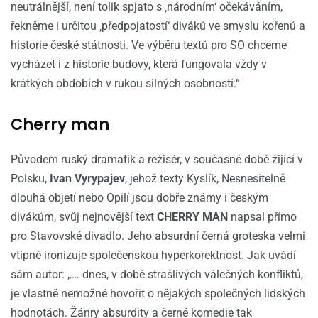
neutrálnější, není tolik spjato s ‚národním‘ očekáváním,
řekněme i určitou ‚předpojatostí‘ diváků ve smyslu kořenů a
historie české státnosti. Ve výběru textů pro SO chceme
vycházet i z historie budovy, která fungovala vždy v
krátkých obdobích v rukou silných osobností.“
Cherry man
Původem ruský dramatik a režisér, v současné době žijící v
Polsku,
Ivan Vyrypajev
, jehož texty Kyslík, Nesnesitelně
dlouhá objetí nebo Opilí jsou dobře známy i českým
divákům, svůj nejnovější text
CHERRY MAN
napsal přímo
pro Stavovské divadlo. Jeho absurdní černá groteska velmi
vtipně ironizuje společenskou hyperkorektnost. Jak uvádí
sám autor: „… dnes, v době strašlivých válečných konfliktů,
je vlastně nemožné hovořit o nějakých společných lidských
hodnotách. Žánry absurdity a černé komedie tak