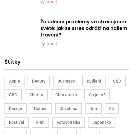
By
(muf)
Žaludeční problémy ve stresujícím
světě: jak se stres odráží na našem
trávení?
By
(muf)
Štítky
Apple
Beauty
Business
Bydlení
CBD
CBG
Charita
Chorvatsko
Co je to?
Design
Dotace
Dovolená
Děti
EU
Festival
Film
Fotovoltaika
Japonsko