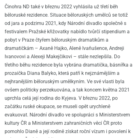
Činohra ND také v březnu 2022 vyhlásila už třetí běh
běloruské rezidence. Situace běloruských umělců se totiž
od jara a podzimu 2021, kdy Národní divadlo společně s
festivalem Pražské křižovatky nabídlo tvůrčí stipendium a
pobyt v Praze čtyřem běloruským dramatikům a
dramatičkám – Axaně Hajko, Aleně Ivaňušence, Andreji
Ivanovovi a Alexeji Makejčikovi – stále nezlepšila. Do
třetího běhu rezidence byla vybrána dramatička, básnířka a
prozaička Diana Balyko, která patří k nejznámějším a
nejhranějším běloruským umělkyním. Ve své vlasti byla
ovšem politicky perzekuována, a tak koncem května 2021
uprchla celá její rodina do Kyjeva. V březnu 2022, po
začátku ruské okupace, se museli opět urychleně
evakuovat. Národní divadlo ve spolupráci s Ministerstvem
kultury ČR a Ministerstvem zahraničních věcí ČR proto
pomohlo Dianě a její rodině získat roční vízum i povolení k