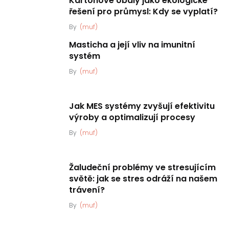
Kartonové obaly jako ekologické
řešení pro průmysl: Kdy se vyplatí?
By
(muf)
Masticha a její vliv na imunitní
systém
By
(muf)
Jak MES systémy zvyšují efektivitu
výroby a optimalizují procesy
By
(muf)
Žaludeční problémy ve stresujícím
světě: jak se stres odráží na našem
trávení?
By
(muf)