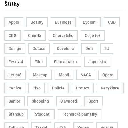
Štítky
Apple
Beauty
Business
Bydlení
CBD
CBG
Charita
Chorvatsko
Co je to?
Design
Dotace
Dovolená
Děti
EU
Festival
Film
Fotovoltaika
Japonsko
Letiště
Makeup
Mobil
NASA
Opera
Peníze
Pivo
Policie
Protext
Recyklace
Senior
Shopping
Slavnosti
Sport
Standup
Studenti
Technické památky
Televize
Travel
USA
Vegan
Vesmír