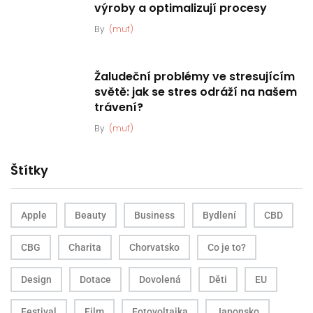
výroby a optimalizují procesy
By
(muf)
Žaludeční problémy ve stresujícím
světě: jak se stres odráží na našem
trávení?
By
(muf)
Štítky
Apple
Beauty
Business
Bydlení
CBD
CBG
Charita
Chorvatsko
Co je to?
Design
Dotace
Dovolená
Děti
EU
Festival
Film
Fotovoltaika
Japonsko