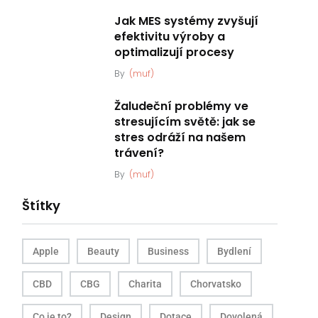
Jak MES systémy zvyšují
efektivitu výroby a
optimalizují procesy
By
(muf)
Žaludeční problémy ve
stresujícím světě: jak se
stres odráží na našem
trávení?
By
(muf)
Štítky
Apple
Beauty
Business
Bydlení
CBD
CBG
Charita
Chorvatsko
Co je to?
Design
Dotace
Dovolená