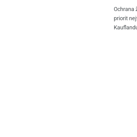
Ochrana ž
priorit n
Kauflandu