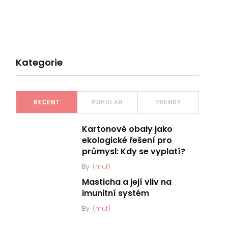
Kategorie
RECENT
POPULAR
TRENDY
Kartonové obaly jako
ekologické řešení pro
průmysl: Kdy se vyplatí?
By
(muf)
Masticha a její vliv na
imunitní systém
By
(muf)