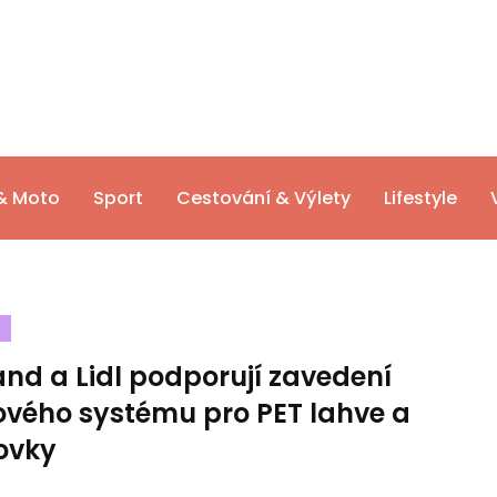
& Moto
Sport
Cestování & Výlety
Lifestyle
nd a Lidl podporují zavedení
ového systému pro PET lahve a
ovky