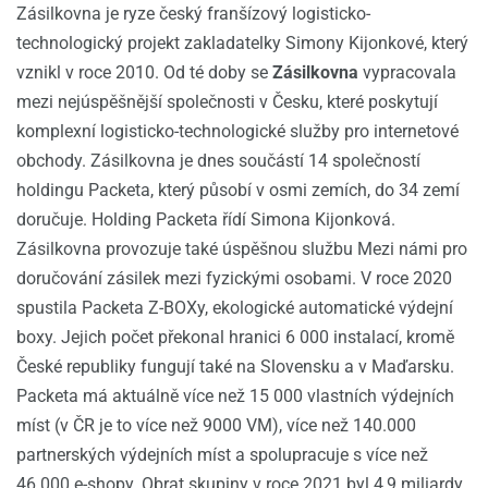
Zásilkovna je ryze český franšízový logisticko-
technologický projekt zakladatelky Simony Kijonkové, který
vznikl v roce 2010. Od té doby se
Zásilkovna
vypracovala
mezi nejúspěšnější společnosti v Česku, které poskytují
komplexní logisticko-technologické služby pro internetové
obchody. Zásilkovna je dnes součástí 14 společností
holdingu Packeta, který působí v osmi zemích, do 34 zemí
doručuje. Holding Packeta řídí Simona Kijonková.
Zásilkovna provozuje také úspěšnou službu Mezi námi pro
doručování zásilek mezi fyzickými osobami. V roce 2020
spustila Packeta Z-BOXy, ekologické automatické výdejní
boxy. Jejich počet překonal hranici 6 000 instalací, kromě
České republiky fungují také na Slovensku a v Maďarsku.
Packeta má aktuálně více než 15 000 vlastních výdejních
míst (v ČR je to více než 9000 VM), více než 140.000
partnerských výdejních míst a spolupracuje s více než
46.000 e-shopy. Obrat skupiny v roce 2021 byl 4,9 miliardy