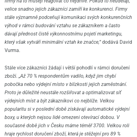
firmy na to musejí reagovat co nejdříve. Pokud to neudělají,
velice snadno jejich zákazníci zamíří ke konkurenci. Firmy
stále významně podceňují komunikaci svých konkurenčních
výhod v rámci budování vztahu se zákazníkem a často
dávají přednost čistě výkonnostnímu pojetí marketingu,
který však vytváří minimální vztah ke značce,“
dodává David
Vurma.
Stále více zákazníci žádají i větší pohodlí v rámci doručení
zboží.
„Až 70 % respondentům vadilo, když jim chybí
pobočka nebo výdejní místo v blízkosti jejich zaměstnání.
Proto je důležité neustále rozšiřovat a optimalizovat síť
výdejních míst a být zákazníkovi co nejblíže. Velkou
popularitu si v poslední době získávají automatické výdejní
boxy, u kterých nejsou lidé omezeni otevírací dobou. V
současné době jich v Česku máme téměř 3700. Velkou roli
hraje rychlost doručení zboží, která je stěžejní pro 89 %