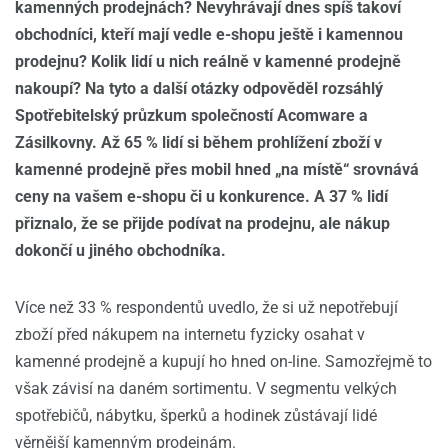
kamenných prodejnách? Nevyhrávají dnes spíš takoví
obchodníci, kteří mají vedle e-shopu ještě i kamennou
prodejnu? Kolik lidí u nich reálně v kamenné prodejně
nakoupí? Na tyto a další otázky odpověděl rozsáhlý
Spotřebitelský průzkum společností Acomware a
Zásilkovny. Až 65 % lidí si během prohlížení zboží v
kamenné prodejně přes mobil hned „na místě“ srovnává
ceny na vašem e-shopu či u konkurence. A 37 % lidí
přiznalo, že se přijde podívat na prodejnu, ale nákup
dokončí u jiného obchodníka.
Více než 33 % respondentů uvedlo, že si už nepotřebují
zboží před nákupem na internetu fyzicky osahat v
kamenné prodejně a kupují ho hned on-line. Samozřejmě to
však závisí na daném sortimentu. V segmentu velkých
spotřebičů, nábytku, šperků a hodinek zůstávají lidé
věrnější kamenným prodejnám.