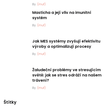
By
(muf)
Masticha a její vliv na imunitní
systém
By
(muf)
Jak MES systémy zvyšují efektivitu
výroby a optimalizují procesy
By
(muf)
Žaludeční problémy ve stresujícím
světě: jak se stres odráží na našem
trávení?
By
(muf)
Štítky