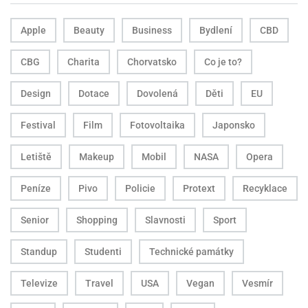
Apple
Beauty
Business
Bydlení
CBD
CBG
Charita
Chorvatsko
Co je to?
Design
Dotace
Dovolená
Děti
EU
Festival
Film
Fotovoltaika
Japonsko
Letiště
Makeup
Mobil
NASA
Opera
Peníze
Pivo
Policie
Protext
Recyklace
Senior
Shopping
Slavnosti
Sport
Standup
Studenti
Technické památky
Televize
Travel
USA
Vegan
Vesmír