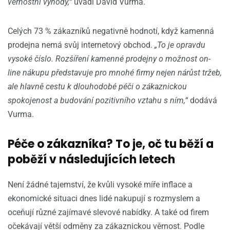
věrnostní výhody,“
uvádí David Vurma.
Celých 73 % zákazníků negativně hodnotí, když kamenná
prodejna nemá svůj internetový obchod.
„To je opravdu
vysoké číslo. Rozšíření kamenné prodejny o možnost on-
line nákupu představuje pro mnohé firmy nejen nárůst tržeb,
ale hlavně cestu k dlouhodobé péči o zákaznickou
spokojenost a budování pozitivního vztahu s ním,“
dodává
Vurma.
Péče o zákazníka? To je, oč tu běží a
poběží v následujících letech
Není žádné tajemství, že kvůli vysoké míře inflace a
ekonomické situaci dnes lidé nakupují s rozmyslem a
oceňují různé zajímavé slevové nabídky. A také od firem
očekávají větší odměny za zákaznickou věrnost. Podle