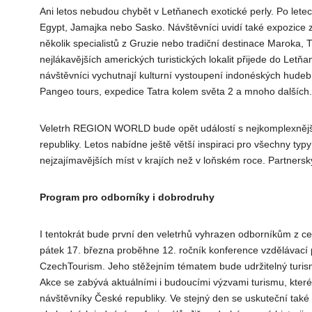
Ani letos nebudou chybět v Letňanech exotické perly. Po le
Egypt, Jamajka nebo Sasko. Návštěvníci uvidí také expozice 
několik specialistů z Gruzie nebo tradiční destinace Maroka, T
nejlákavějších amerických turistických lokalit přijede do Let
návštěvníci vychutnají kulturní vystoupení indonéských hude
Pangeo tours, expedice Tatra kolem světa 2 a mnoho dalších.
Veletrh REGION WORLD bude opět událostí s nejkomplexnější p
republiky. Letos nabídne ještě větší inspiraci pro všechny typ
nejzajímavějších míst v krajích než v loňském roce. Partne
Program pro odborníky i dobrodruhy
I tentokrát bude první den veletrhů vyhrazen odborníkům z ces
pátek 17. března proběhne 12. ročník konference vzdělávací
CzechTourism. Jeho stěžejním tématem bude udržitelný turis
Akce se zabývá aktuálními i budoucími výzvami turismu, které 
návštěvníky České republiky. Ve stejný den se uskuteční také 