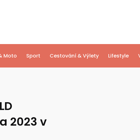
& Moto
Sport
Cestování & Výlety
Lifestyle
LD
na 2023 v