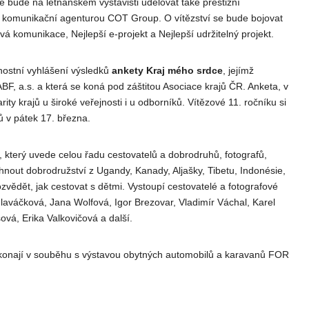
se bude na letňanském výstavišti udělovat také prestižní
komunikační agenturou COT Group. O vítězství se bude bojovat
ová komunikace, Nejlepší e-projekt a Nejlepší udržitelný projekt.
vnostní vyhlášení výsledků
ankety Kraj mého srdce
, jejímž
BF, a.s. a která se koná pod záštitou Asociace krajů ČR. Anketa, v
y krajů u široké veřejnosti i u odborníků. Vítězové 11. ročníku si
v pátek 17. března.
, který uvede celou řadu cestovatelů a dobrodruhů, fotografů,
chnout dobrodružství z Ugandy, Kanady, Aljašky, Tibetu, Indonésie,
vědět, jak cestovat s dětmi. Vystoupí cestovatelé a fotografové
Hlaváčková, Jana Wolfová, Igor Brezovar, Vladimír Váchal, Karel
vá, Erika Valkovičová a další.
ají v souběhu s výstavou obytných automobilů a karavanů FOR