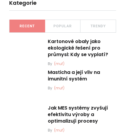
Kategorie
RECENT
POPULAR
TRENDY
Kartonové obaly jako
ekologické řešení pro
průmysl: Kdy se vyplatí?
By
(muf)
Masticha a její vliv na
imunitní systém
By
(muf)
Jak MES systémy zvyšují
efektivitu výroby a
optimalizují procesy
By
(muf)