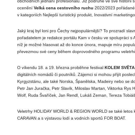
obchodních jednání profesionálů. Již podruhé ve své historii 
ocenění
Velká cena cestovního ruchu
2022/2023 pořádané 
v kategoriích Nejlepší turistický produkt, Inovativní marketing
Jaký kraj byl loni pro Čechy nejpopulárnější? To prozradí sla
pořadatelem je redakce portálu Kam v česku ve spolupráci s A
níž je možné hlasovat až do konce února, mapuje míru popularit
převezmou své ceny během doprovodného programu veletrhů 
O víkendu 18. a 19. března proběhne festival
KOLEM SVĚTA
digitálních nomádů či poutníků. Zájemci si mohou přijít posle
Kyrgyzstánu, ale také Norska, Španělska, Madeiry nebo se doz
Petr Jan Juračka, Petr Slavík, Miloslav Martan, Viktorka Rys 
Wolf, Ruda Švaříček, Jan Rendl, Lukáš Zeman, Tereza Tobiášo
Veletrhy HOLIDAY WORLD & REGION WORLD se také letos kon
CARAVAN a s výstavou lodí a vodních sportů FOR BOAT.