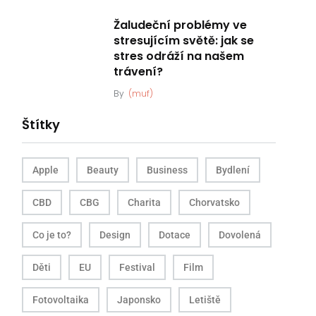
Žaludeční problémy ve
stresujícím světě: jak se
stres odráží na našem
trávení?
By
(muf)
Štítky
Apple
Beauty
Business
Bydlení
CBD
CBG
Charita
Chorvatsko
Co je to?
Design
Dotace
Dovolená
Děti
EU
Festival
Film
Fotovoltaika
Japonsko
Letiště