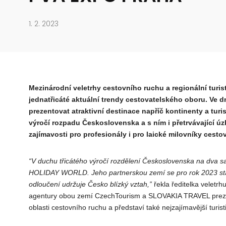
1. 2. 2023
Mezinárodní veletrhy cestovního ruchu a regionální t
jednatřicáté aktuální trendy cestovatelského oboru. Ve
prezentovat atraktivní destinace napříč kontinenty a turi
výročí rozpadu Československa a s ním i přetrvávající ú
zajímavosti pro profesionály i pro laické milovníky cest
“V duchu třicátého výročí rozdělení Československa na dva sa
HOLIDAY WORLD. Jeho partnerskou zemí se pro rok 2023 stala
odloučení udržuje Česko blízký vztah,”
řekla ředitelka veletrh
agentury obou zemí CzechTourism a SLOVAKIA TRAVEL prezent
oblasti cestovního ruchu a představí také nejzajímavější turis