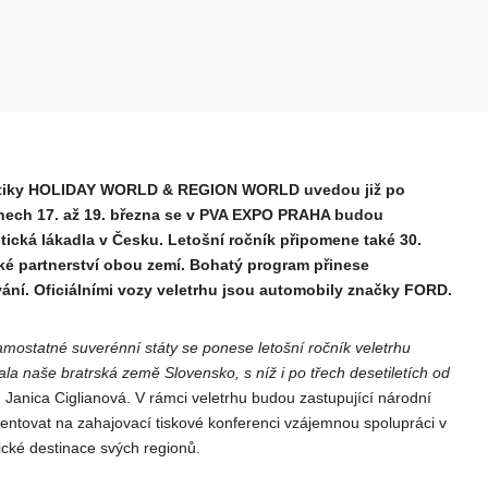
uristiky HOLIDAY WORLD & REGION WORLD uvedou již po
 dnech 17. až 19. března se v PVA EXPO PRAHA budou
stická lákadla v Česku. Letošní ročník připomene také 30.
zké partnerství obou zemí. Bohatý program přinese
ování. Oficiálními vozy veletrhu jsou automobily značky FORD.
mostatné suverénní státy se ponese letošní ročník veletrhu
 naše bratrská země Slovensko, s níž i po třech desetiletích od
u Janica Ciglianová. V rámci veletrhu budou zastupující národní
ovat na zahajovací tiskové konferenci vzájemnou spolupráci v
tické destinace svých regionů.