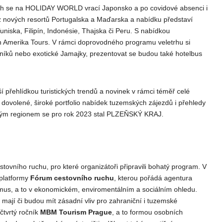
tech se na HOLIDAY WORLD vrací Japonsko a po covidové absenci i
z nových resortů Portugalska a Maďarska a nabídku představí
uniska, Filipín, Indonésie, Thajska či Peru. S nabídkou
ňan Amerika Tours. V rámci doprovodného programu veletrhu si
bníků nebo exotické Jamajky, prezentovat se budou také hotelbus
řehlídkou turistických trendů a novinek v rámci téměř celé
y dovolené, široké portfolio nabídek tuzemských zájezdů i přehledy
rským regionem se pro rok 2023 stal PLZEŇSKÝ KRAJ.
tovního ruchu, pro které organizátoři připravili bohatý program. V
 platformy
Fórum cestovního ruchu
, kterou pořádá agentura
mus, a to v ekonomickém, enviromentálním a sociálním ohledu.
mají či budou mít zásadní vliv pro zahraniční i tuzemské
čtvrtý ročník
MBM Tourism Prague
, a to formou osobních