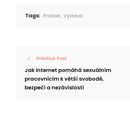
Tags:
Protext
,
Výstava
Previous Post
Jak internet pomáhá sexuálním
pracovnicím k větší svobodě,
bezpečí a nezávislosti