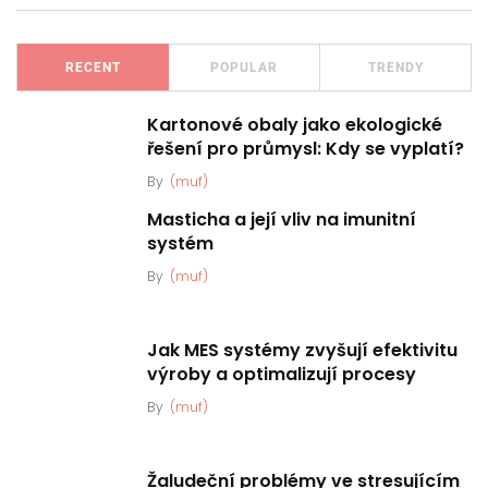
RECENT
POPULAR
TRENDY
Kartonové obaly jako ekologické
řešení pro průmysl: Kdy se vyplatí?
By
(muf)
Masticha a její vliv na imunitní
systém
By
(muf)
Jak MES systémy zvyšují efektivitu
výroby a optimalizují procesy
By
(muf)
Žaludeční problémy ve stresujícím