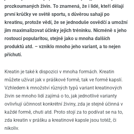
prozkoumaných živin. To znamená, že i lidé, kteří dělají
první krůčky ve světě sportu, s důvěrou sahají po
kreatinu, protože vědí, že se jednoduše osvědčí a umožní
jim maximalizovat účinky jejich tréninku. Nicméně s jeho
rostoucí popularitou, stejně jako u mnoha dalších
produktů atd. – vzniklo mnoho jeho variant, a to nejen
příchutí.
Kreatin je také k dispozici v mnoha formách. Kreatin
můžete užívat jak v práškové formě, tak ve formě kapslí.
Vzhledem k množství různých typů variant kreatinových
živin se mnoho lidí zajímá o to, jak jednotlivé varianty
ovlivňují účinnost konkrétní živiny, zda je stejně účinná v
každé formě, chuti atd. Proto stojí za to podívat se na to,
zda kreatin v prášku a kreatinové kapsle jsou totéž, či
nikoliv.