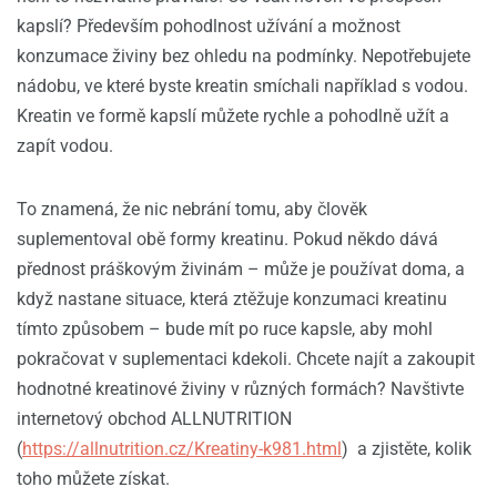
kapslí? Především pohodlnost užívání a možnost
konzumace živiny bez ohledu na podmínky. Nepotřebujete
nádobu, ve které byste kreatin smíchali například s vodou.
Kreatin ve formě kapslí můžete rychle a pohodlně užít a
zapít vodou.
To znamená, že nic nebrání tomu, aby člověk
suplementoval obě formy kreatinu. Pokud někdo dává
přednost práškovým živinám – může je používat doma, a
když nastane situace, která ztěžuje konzumaci kreatinu
tímto způsobem – bude mít po ruce kapsle, aby mohl
pokračovat v suplementaci kdekoli. Chcete najít a zakoupit
hodnotné kreatinové živiny v různých formách? Navštivte
internetový obchod ALLNUTRITION
(
https://allnutrition.cz/Kreatiny-k981.html
) a zjistěte, kolik
toho můžete získat.