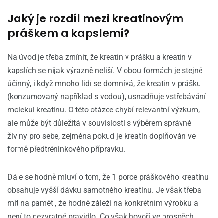
Jaký je rozdíl mezi kreatinovým
práškem a kapslemi?
Na úvod je třeba zmínit, že kreatin v prášku a kreatin v
kapslích se nijak výrazně neliší. V obou formách je stejně
účinný, i když mnoho lidí se domnívá, že kreatin v prášku
(konzumovaný například s vodou), usnadňuje vstřebávání
molekul kreatinu. O této otázce chybí relevantní výzkum,
ale může být důležitá v souvislosti s výběrem správné
živiny pro sebe, zejména pokud je kreatin doplňován ve
formě předtréninkového přípravku.
Dále se hodně mluví o tom, že 1 porce práškového kreatinu
obsahuje vyšší dávku samotného kreatinu. Je však třeba
mít na paměti, že hodně záleží na konkrétním výrobku a
není to nezvratné pravidlo. Co však hovoří ve prospěch