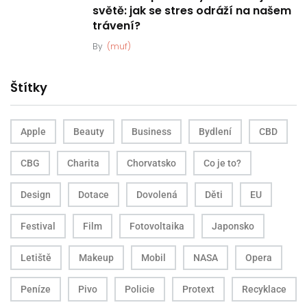
světě: jak se stres odráží na našem
trávení?
By
(muf)
Štítky
Apple
Beauty
Business
Bydlení
CBD
CBG
Charita
Chorvatsko
Co je to?
Design
Dotace
Dovolená
Děti
EU
Festival
Film
Fotovoltaika
Japonsko
Letiště
Makeup
Mobil
NASA
Opera
Peníze
Pivo
Policie
Protext
Recyklace